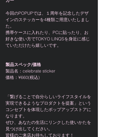
カー
今回のPOPUPでは、１周年を記念したデザ
インのステッカーを4種類ご用意いたしまし
た。
携帯ケースに入れたり、PCに貼ったり、お
好きな使い方でTOKYO LINQSを身近に感じ
ていただけたら嬉しいです。
製品スペック/価格
製品名：celebrate sticker
価格：¥660(税込)
「繋げることで自分らしいライフスタイルを
実現できるようなプロダクトを提案」という
コンセプトを体現したポップアップストアに
なります。
ぜひ、あなたの生活にリンクした使いかたを
見つけ出してください。
皆様のご来店お待ちしております！