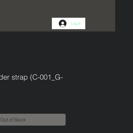
Log In
der strap (C-001_G-
Out of Stock