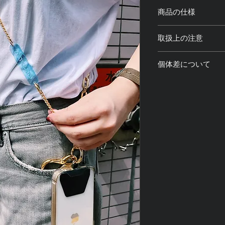
商品の仕様
サイズ：全長約120c
取扱上の注意
素材：真鍮、合金、
重量：約200g
・商品のカラビナ部
個体差について
取り付けてご使用く
・製品使用中、 万が
・光の加減や撮影機
一切の責任を負いま
味や質感が 若干異
・水分や化粧品など
・アクリル部分は画
変色、退色、破損の
とがございます。予
気をつけ下さい。
・1点1点全て手仕
・金属アレルギー対
め、それぞれに個体
用中に 万が一、か
ご了承ください。
た場合には 直ちに
・強く引っ張ったり
ります。 お取り扱