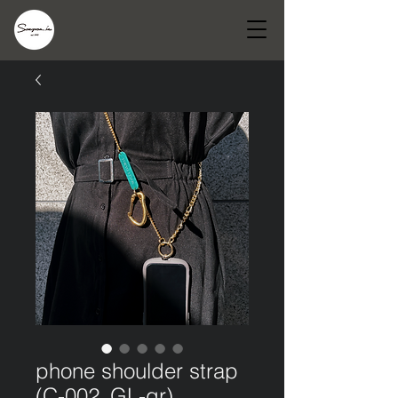
phone shoulder strap
(C-002_GL-gr)