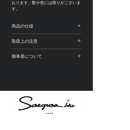
おります。数や色には限りがございま
す。
商品の仕様
サイズ：全長約120cm 調整可能・最
取扱上の注意
短90cm
素材：真鍮、合金、アクリル樹脂
・商品のカラビナ部分にスマートフォ
重量：約200g
個体差について
ンやポーチなどを取り付けてご使用く
ださい。
・光の加減や撮影機材、閲覧環境によ
・製品使用中、 万が一 本体が破損・
り画像と実物の色味や質感が 若干異
故障しても弊社は一切の責任を負いま
なって見える場合がございます。
せん。
・アクリル部分は画像の実物と色味や
・水分や化粧品などが付着すると輝き
柄が若干異なることがございます。予
が失われたり、 変色、退色、破損
めご了承ください。
の原因になりますのでご使用の際はお
・1点1点全て手仕上げを含む工程を経
気をつけ下さい。
て製造しているため、それぞれに個体
・金属アレルギー対応商品ではありま
差が ある場合がございます。予めご
せん。製品をご使用中に 万が一、
了承ください。
かゆみ・かぶれ等、皮膚に異常を感じ