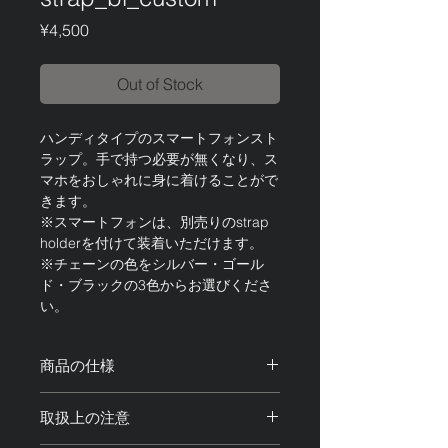
Price
¥4,500
Out of Stock
ハンディタイプのスマートフォンスト
ラップ。手で持つ必要が無くなり、ス
マホをおしゃれに身に着けることがで
きます。
※スマートフォンは、別売りのstrap
holderを付けて装着いただけます。
※チェーンの色をシルバー・ゴール
ド・ブラックの3色からお選びくださ
い。
商品の仕様
サイズ：全長約30cm 調整可能
取扱上の注意
素材：真鍮、合金、アクリル樹脂
重量：約70g