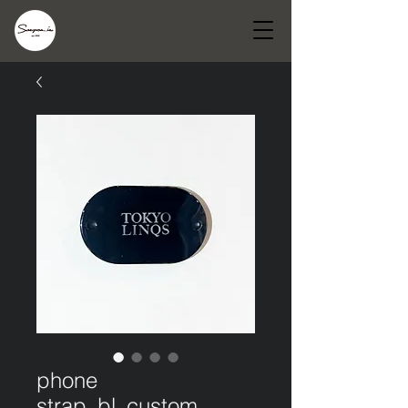
phone
strap_bl_custom