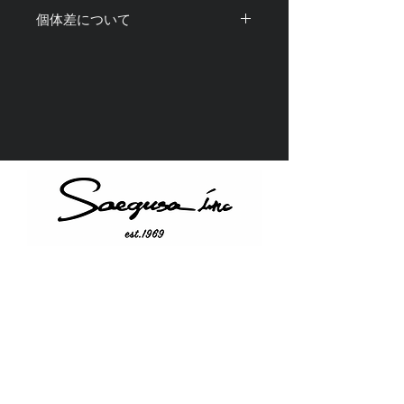
・商品のカラビナ部分にスマートフォ
個体差について
ンやポーチなどを取り付けてご使用く
ださい。
・光の加減や撮影機材、閲覧環境によ
・製品使用中、 万が一 本体が破損・
り画像と実物の色味や質感が 若干異
故障しても弊社は一切の責任を負いま
なって見える場合がございます。
せん。
・アクリル部分は画像の実物と色味や
・水分や化粧品などが付着すると輝き
柄が若干異なることがございます。予
が失われたり、 変色、退色、破損
めご了承ください。
の原因になりますのでご使用の際はお
・1点1点全て手仕上げを含む工程を経
気をつけ下さい。
て製造しているため、それぞれに個体
・金属アレルギー対応商品ではありま
差が ある場合がございます。予めご
せん。製品をご使用中に 万が一、
了承ください。
かゆみ・かぶれ等、皮膚に異常を感じ
た場合には 直ちにご使用をお止め
下さい。
Instagram
・強く引っ張ったり、変形させる行為
Twitter
は破損の原因になります。 お取り
YouTube
扱いには十分お気をつけください。
Shipping &amp; Returns