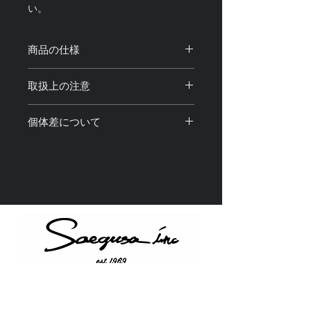
い。
商品の仕様
サイズ：全長約30cm 調整可能
取扱上の注意
素材：真鍮、合金、アクリル樹脂
重量：約70g
・商品のカラビナ部分にスマートフォ
個体差について
ンやポーチなどを取り付けてご使用く
ださい。
・光の加減や撮影機材、閲覧環境によ
・製品使用中、 万が一 本体が破損・
り画像と実物の色味や質感が 若干異
故障しても弊社は一切の責任を負いま
なって見える場合がございます。
せん。
・アクリル部分は画像の実物と色味や
・水分や化粧品などが付着すると輝き
柄が若干異なることがございます。予
が失われたり、 変色、退色、破損
めご了承ください。
の原因になりますのでご使用の際はお
・1点1点全て手仕上げを含む工程を経
気をつけ下さい。
て製造しているため、それぞれに個体
・金属アレルギー対応商品ではありま
差が ある場合がございます。予めご
せん。製品をご使用中に 万が一、
了承ください。
かゆみ・かぶれ等、皮膚に異常を感じ
Instagram
た場合には 直ちにご使用をお止め