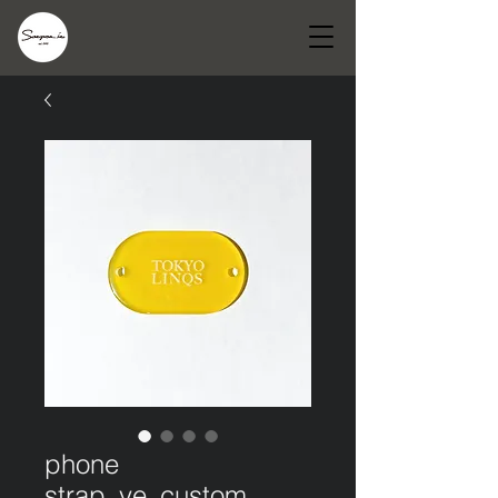
phone
strap_ye_custom