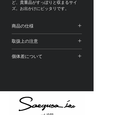
ど、貴重品がすっぽりと収まるサイ
ズ。お出かけにピッタリです。
商品の仕様
サイズ：Lサイズショルダーバッグ専
取扱上の注意
用
素材：アクリル樹脂
・強く引っ張ったり、変形させる行為
個体差について
は破損の原因になります。 お取り
扱いには十分お気をつけください。
・光の加減や撮影機材、閲覧環境によ
・製品使用中、 万が一 本体が破損・
り画像と実物の色味や質感が 若干異
故障しても弊社は一切の責任を負いま
なって見える場合がございます。
せん。
・アクリル部分は画像の実物と色味や
・水分や化粧品などが付着すると金属
柄が若干異なることがございます。予
の輝きが失われたり、 変色、退
めご了承ください。
色、破損の原因になりますのでご使用
・1点1点全て手仕上げを含む工程を経
の際はお気をつけ下さい。
て製造しているため、それぞれに個体
・金属アレルギー対応商品ではありま
差が ある場合がございます。予めご
せん。製品をご使用中に 万が一、
了承ください。
かゆみ・かぶれ等、皮膚に異常を感じ