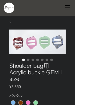
Shoulder bag用
Acrylic buckle GEM L-
size
Price
¥3,850
バックル
*