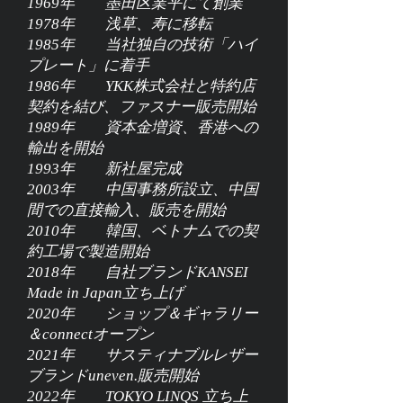
1969年 墨田区業平にて創業
1978年 浅草、寿に移転
1985年 当社独自の技術「ハイ
プレート」に着手
1986年 YKK株式会社と特約店
契約を結び、ファスナー販売開始
1989年 資本金増資、香港への
輸出を開始
1993年 新社屋完成
2003年 中国事務所設立、中国
間での直接輸入、販売を開始
2010年 韓国、ベトナムでの契
約工場で製造開始
2018年 自社ブランドKANSEI
Made in Japan立ち上げ
​2020年 ショップ＆ギャラリー
＆connectオープン
2021年 サスティナブルレザー
ブランドuneven.販売開始
2022年 TOKYO LINQS 立ち上