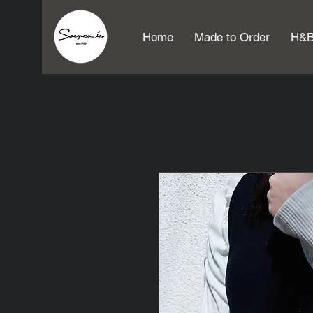
Home
Made to Order
H&B