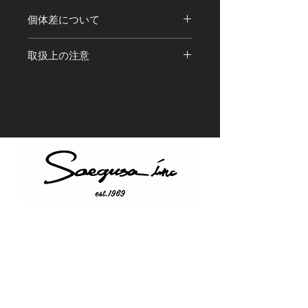
個体差について
・光の加減や撮影機材、閲覧環境によ
取扱上の注意
り画像と実物の色味や質感が 若干異
なって見える場合がございます。
・強く曲げたり、変形させる行為は破
・アクリル部分は画像の実物と色味や
損の原因になります。お取り扱いには
柄が若干異なることがございます。予
十分お気をつけください。
めご了承ください。
・保管する際は、直射日光を避け火の
・1点1点全て手仕上げを含む工程を経
近くには置かないでください。
て製造しているため、それぞれに個体
・製品使用中、 万が一 本体が破損・
差が ある場合がございます。予めご
故障しても弊社は一切の責任を負いま
了承ください。
せん。
Instagram
Twitter
YouTube