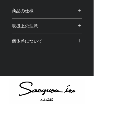
商品の仕様
サイズ：全長約120cm 調整可能・最
取扱上の注意
短90cm
素材：真鍮、合金、アクリル樹脂
・商品のカラビナ部分にスマートフォ
重量：約200g
個体差について
ンやポーチなどを取り付けてご使用く
ださい。
・光の加減や撮影機材、閲覧環境によ
・製品使用中、 万が一 本体が破損・
り画像と実物の色味や質感が 若干異
故障しても弊社は一切の責任を負いま
なって見える場合がございます。
せん。
・アクリル部分は画像の実物と色味や
・水分や化粧品などが付着すると輝き
柄が若干異なることがございます。予
が失われたり、 変色、退色、破損
めご了承ください。
の原因になりますのでご使用の際はお
・1点1点全て手仕上げを含む工程を経
気をつけ下さい。
て製造しているため、それぞれに個体
・金属アレルギー対応商品ではありま
差が ある場合がございます。予めご
せん。製品をご使用中に 万が一、
了承ください。
かゆみ・かぶれ等、皮膚に異常を感じ
Instagram
た場合には 直ちにご使用をお止め
Twitter
下さい。
YouTube
・強く引っ張ったり、変形させる行為