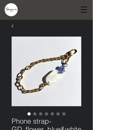
Phone strap-
GD_flower_blue&white