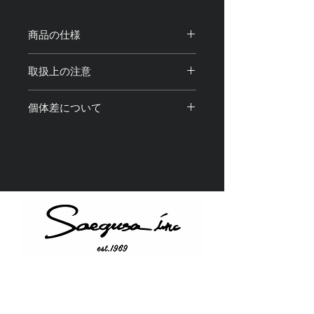
商品の仕様
サイズ：全長約30cm 調整可能
取扱上の注意
素材：真鍮、合金、アクリル樹脂
重量：約70g
・商品のカラビナ部分にスマートフォ
個体差について
ンやポーチなどを取り付けてご使用く
ださい。
・光の加減や撮影機材、閲覧環境によ
・製品使用中、 万が一 本体が破損・
り画像と実物の色味や質感が 若干異
故障しても弊社は一切の責任を負いま
なって見える場合がございます。
せん。
・アクリル部分は画像の実物と色味や
・水分や化粧品などが付着すると輝き
柄が若干異なることがございます。予
が失われたり、 変色、退色、破損
めご了承ください。
の原因になりますのでご使用の際はお
・1点1点全て手仕上げを含む工程を経
気をつけ下さい。
て製造しているため、それぞれに個体
・金属アレルギー対応商品ではありま
差が ある場合がございます。予めご
せん。製品をご使用中に 万が一、
了承ください。
かゆみ・かぶれ等、皮膚に異常を感じ
Instagram
た場合には 直ちにご使用をお止め
Twitter
下さい。