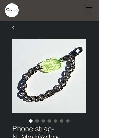
Phone strap-
N_MeshYellow