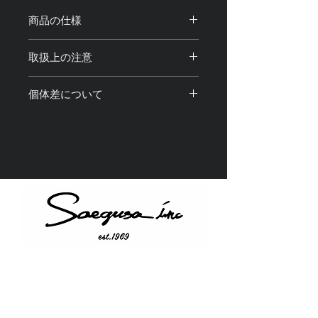
商品の仕様
サイズ：全長約30cm 調整可能
取扱上の注意
素材：真鍮、合金、アクリル樹脂
重量：約70g
・商品のカラビナ部分にスマートフォ
個体差について
ンやポーチなどを取り付けてご使用く
ださい。
・光の加減や撮影機材、閲覧環境によ
・製品使用中、 万が一 本体が破損・
り画像と実物の色味や質感が 若干異
故障しても弊社は一切の責任を負いま
なって見える場合がございます。
せん。
・アクリル部分は画像の実物と色味や
・水分や化粧品などが付着すると輝き
柄が若干異なることがございます。予
が失われたり、 変色、退色、破損
めご了承ください。
の原因になりますのでご使用の際はお
・1点1点全て手仕上げを含む工程を経
気をつけ下さい。
て製造しているため、それぞれに個体
・金属アレルギー対応商品ではありま
差が ある場合がございます。予めご
せん。製品をご使用中に 万が一、
了承ください。
かゆみ・かぶれ等、皮膚に異常を感じ
Instagram
た場合には 直ちにご使用をお止め
Twitter
下さい。
YouTube
・強く引っ張ったり、変形させる行為