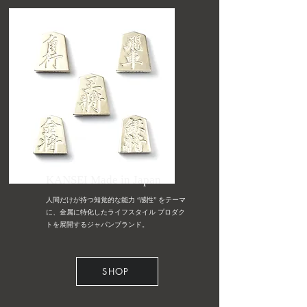
KANSEI Made in Japan
人間だけが持つ知覚的な能力 “感性” をテーマ
に、金属に特化したライフスタイル プロダク
トを展開するジャパンブランド。
SHOP