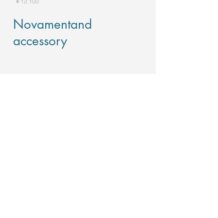
価格
￥12,100
Novamentand
accessory
現在ここに表示する
商品はありません。