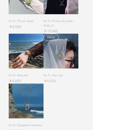
N×TL Phone strap
N×TL Phone shoulder
strap_A
価格
￥8,580
価格
￥13,860
New
N×TL Bracelet
N×TL Hair clip
価格
価格
￥8,800
￥8,250
N×TL Carabiner Neclace