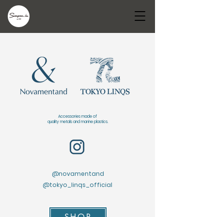
Accessories made of
quality metals and marine plastics.
@novamentand
@tokyo_linqs_official