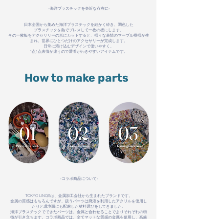
-海洋プラスチックを身近な存在に-
日本全国から集めた海洋プラスチックを細かく砕き、調色した
プラスチックを熱でプレスして一枚の板にします。
その一枚板をアクセサリーの形にカットすると、様々な表情のマーブル模様が生
まれ、世界にひとつだけのアクセサリーが完成します。
日常に溶け込むデザインで使いやすく、
1点1点表情が違うので愛着がわきやすいアイテムです。
How to make parts
-コラボ商品について-
TOKYO LINQSは、金属加工会社から生まれたブランドです。
金属の質感はもちろんですが、扱うパーツは廃液を利用したアクリルを使用し
たりと環境面にも配慮した材料選びをしてきました。
海洋プラスチックでできたパーツは、金属と合わせることでよりそれぞれの特
徴が引き立ちます。コラボ商品では、全てマットな質感の金属を使用し、高級