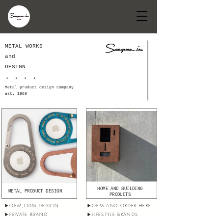
METAL WORKS
and
DESIGN
Metal product design company
est. 1969
HOME AND BUILDING
METAL PRODUCT DESIGN
PRODUCTS
▶︎OEM,ODM DESIGN
▶︎OEM AND ORDER HERE
▶︎PRIVATE BRAND
▶︎LIFESTYLE BRANDS