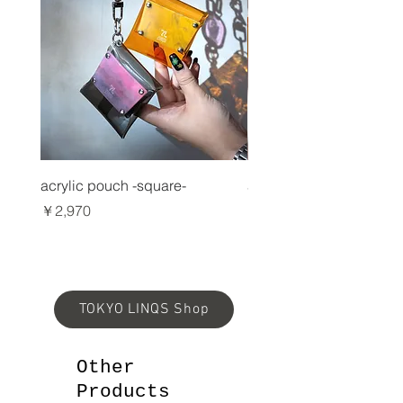
acrylic pouch -square-
acrylic card case
価格
価格
￥2,970
￥3,850
TOKYO LINQS Shop
Other
Products​