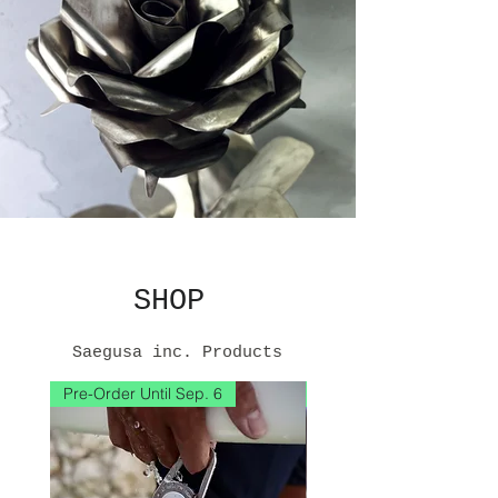
​SHOP
Saegusa inc. Products​
Pre-Order Until Sep. 6
Pre-Order Until Sep. 6