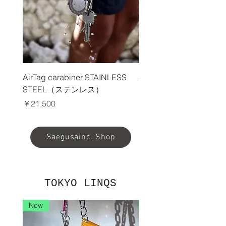
AirTag carabiner STAINLESS
AirTag carabiner
STEEL（ステンレス）
DURALUMIN（ジュラ
価格
価格
￥21,500
￥18,500
Saegusainc. Shop
TOKYO LINQS
New
New